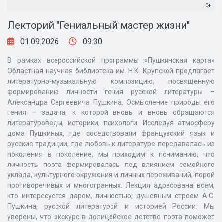
0+
Лекторий "Гениальный мастер жизни"
01.09.2026
09:30
В рамках всероссийской программы «Пушкинская карта»
Областная научная библиотека им. Н.К. Крупской предлагает
литературно-музыкальную композицию, посвященную
формированию личности гения русской литературы –
Александра Сергеевича Пушкина. Осмысление природы его
гения – задача, к которой вновь и вновь обращаются
литературоведы, историки, психологи. Исследуя атмосферу
дома Пушкиных, где соседствовали французский язык и
русские традиции, где любовь к литературе передавалась из
поколения в поколение, мы приходим к пониманию, что
личность поэта формировалась под влиянием семейного
уклада, культурного окружения и личных переживаний, порой
противоречивых и многогранных. Лекция адресована всем,
кто интересуется даром, личностью, душевным строем А.С.
Пушкина, русской литературой и историей России. Мы
уверены, что экскурс в долицейское детство поэта поможет