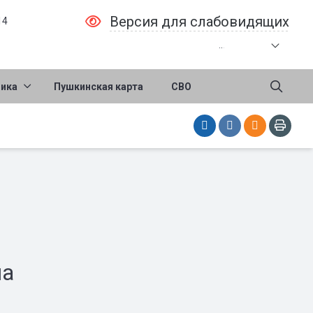
Версия для слабовидящих
14
.
.
.
ника
Пушкинская карта
СВО
на