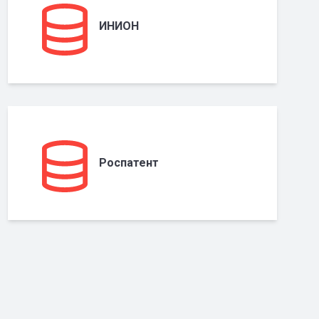
ИНИОН
Роспатент