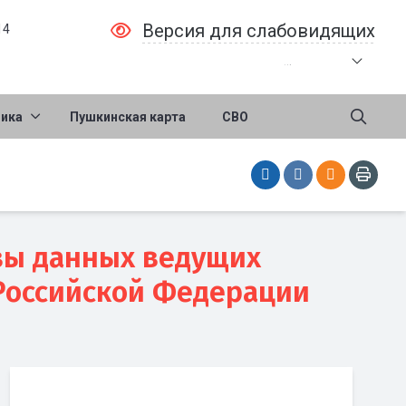
Версия для слабовидящих
14
.
.
.
ника
Пушкинская карта
СВО
зы данных ведущих
Российской Федерации