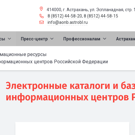
414000, г. Астрахань, ул. Эспланадная, стр. 
8 (8512) 44-58-20
,
8 (8512) 44-58-15
info@aonb.astrobl.ru
сы
Пресс-центр
Профессионалам
Астраха
мационные ресурсы
нформационных центров Российской Федерации
Электронные каталоги и ба
информационных центров 