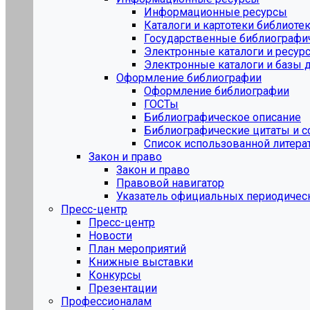
Информационные ресурсы
Каталоги и картотеки библиоте
Государственные библиографи
Электронные каталоги и ресур
Электронные каталоги и базы
Оформление библиографии
Оформление библиографии
ГОСТы
Библиографическое описание
Библиографические цитаты и 
Список использованной литера
Закон и право
Закон и право
Правовой навигатор
Указатель официальных периодическ
Пресс-центр
Пресс-центр
Новости
План мероприятий
Книжные выставки
Конкурсы
Презентации
Профессионалам