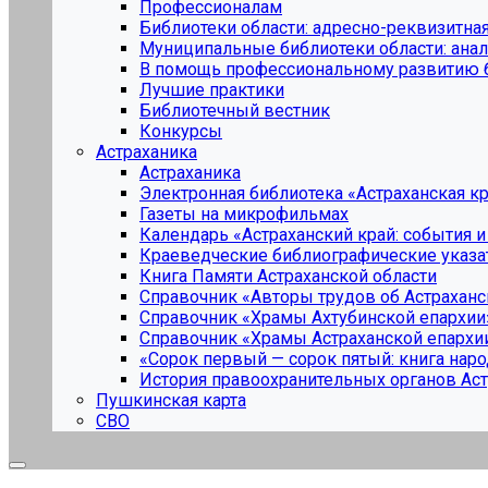
Профессионалам
Библиотеки области: адресно-реквизитная
Муниципальные библиотеки области: анали
В помощь профессиональному развитию 
Лучшие практики
Библиотечный вестник
Конкурсы
Астраханика
Астраханика
Электронная библиотека «Астраханская к
Газеты на микрофильмах
Календарь «Астраханский край: события и
Краеведческие библиографические указа
Книга Памяти Астраханской области
Справочник «Авторы трудов об Астраханс
Справочник «Храмы Ахтубинской епархии
Cправочник «Храмы Астраханской епархи
«Сорок первый — сорок пятый: книга наро
История правоохранительных органов Аст
Пушкинская карта
СВО