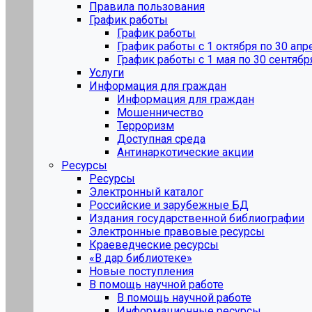
Правила пользования
График работы
График работы
График работы с 1 октября по 30 апр
График работы с 1 мая по 30 сентябр
Услуги
Информация для граждан
Информация для граждан
Мошенничество
Терроризм
Доступная среда
Антинаркотические акции
Ресурсы
Ресурсы
Электронный каталог
Российские и зарубежные БД
Издания государственной библиографии
Электронные правовые ресурсы
Краеведческие ресурсы
«В дар библиотеке»
Новые поступления
В помощь научной работе
В помощь научной работе
Информационные ресурсы