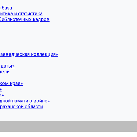
 база
тика и статистика
библиотечных кадров
раеведческая коллекция»
 даты»
тели
ком крае»
»
и»
дной памяти о войне»
раханской области