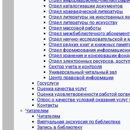
Отдел информационно-библиографи
Отдел каталогизации документов
Отдел краеведческой литературы
Отдел литературы на иностранных я
Отдел литературы по искусству
Отдел массовой работы
Отдел межбиблиотечного абонемент
Отдел научно-исследовательской и 
Отдел редких книг и книжных памят
Отдел формирования информационн
Отдел хранения и консервации фон
Отдел электронных ресурсов, досту
Сектор учета и контроля
Универсальный читальный зал
Центр правовой информации
Госуслуги
Оценка качества услуг
Оценка удовлетворенности работой орга
Опрос о качестве условий оказания услуг
Контакты
Читателям
Читателям
Виртуальная экскурсия по библиотеке
Запись в библиотеку