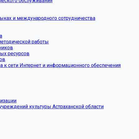
ческого обслуживания
зыках и международного сотрудничества
а
методической работы
ников
ых ресурсов
дов
па к сети Интернет и информационного обеспечения
низации
 учреждений культуры Астраханской области