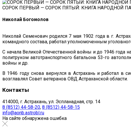
СОРОК ПЕРВЫЙ — СОРОК ПЯТЫЙ: КНИГА НАРОДНОЙ П
Николай Богомолов
Николай Семенович родился 7 мая 1902 года в г. Астра
командного состава, работал уполномоченным уголовного
С начала Великой Отечественной войны и до 1946 года н
политруком автотранспортного батальона 53-го автопол
войны и др.
В 1946 году снова вернулся в Астрахань и работал в с
возглавлял Совет ветеранов ОВД Астраханской области.
Контакты
414000, г. Астрахань, ул. Эспланадная, стр. 14
8 (8512) 44-58-20
,
8 (8512) 44-58-15
info@aonb.astrobl.ru
На сайте обнаружена ошибка