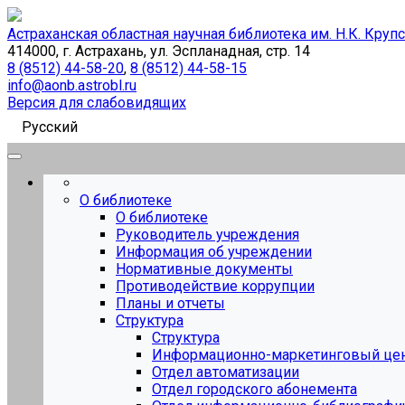
Астраханская областная научная библиотека им. Н.К. Круп
414000, г. Астрахань, ул. Эспланадная, стр. 14
8 (8512) 44-58-20
,
8 (8512) 44-58-15
info@aonb.astrobl.ru
Версия для слабовидящих
Русский
О библиотеке
О библиотеке
Руководитель учреждения
Информация об учреждении
Нормативные документы
Противодействие коррупции
Планы и отчеты
Структура
Структура
Информационно-маркетинговый це
Отдел автоматизации
Отдел городского абонемента