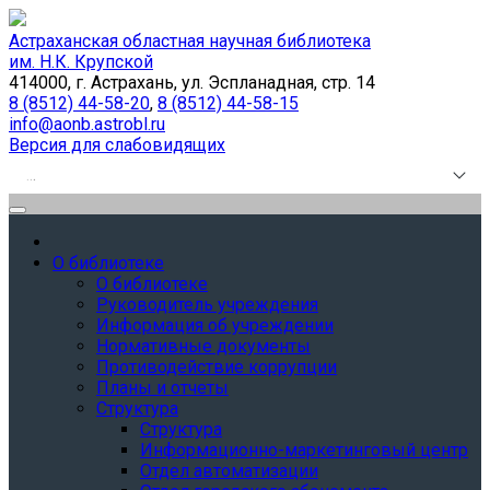
Астраханская областная научная библиотека
им. Н.К. Крупской
414000, г. Астрахань, ул. Эспланадная, стр. 14
8 (8512) 44-58-20
,
8 (8512) 44-58-15
info@aonb.astrobl.ru
Версия для слабовидящих
.
.
.
О библиотеке
О библиотеке
Руководитель учреждения
Информация об учреждении
Нормативные документы
Противодействие коррупции
Планы и отчеты
Структура
Структура
Информационно-маркетинговый центр
Отдел автоматизации