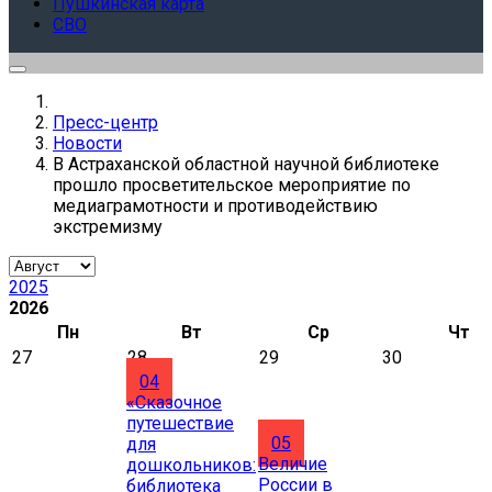
Пушкинская карта
СВО
Пресс-центр
Новости
В Астраханской областной научной библиотеке
прошло просветительское мероприятие по
медиаграмотности и противодействию
экстремизму
2025
2026
Пн
Вт
Ср
Чт
27
28
29
30
04
«Сказочное
путешествие
05
для
Величие
дошкольников:
России в
библиотека