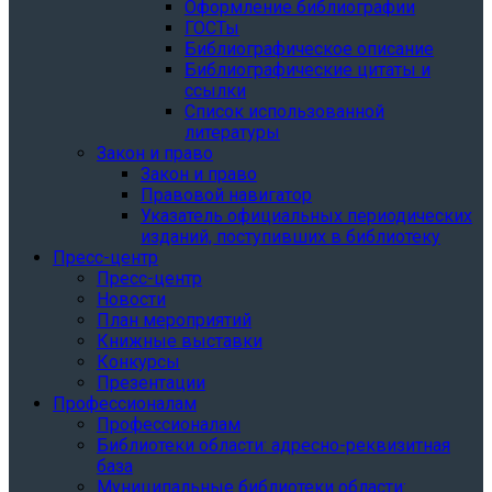
Оформление библиографии
ГОСТы
Библиографическое описание
Библиографические цитаты и
ссылки
Список использованной
литературы
Закон и право
Закон и право
Правовой навигатор
Указатель официальных периодических
изданий, поступивших в библиотеку
Пресс-центр
Пресс-центр
Новости
План мероприятий
Книжные выставки
Конкурсы
Презентации
Профессионалам
Профессионалам
Библиотеки области: адресно-реквизитная
база
Муниципальные библиотеки области: