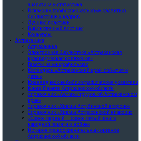
аналитика и статистика
В помощь профессиональному развитию
библиотечных кадров
Лучшие практики
Библиотечный вестник
Конкурсы
Астраханика
Астраханика
Электронная библиотека «Астраханская
краеведческая коллекция»
Газеты на микрофильмах
Календарь «Астраханский край: события и
даты»
Краеведческие библиографические указатели
Книга Памяти Астраханской области
Справочник «Авторы трудов об Астраханском
крае»
Справочник «Храмы Ахтубинской епархии»
Cправочник «Храмы Астраханской епархии»
«Сорок первый — сорок пятый: книга
народной памяти о войне»
История правоохранительных органов
Астраханской области