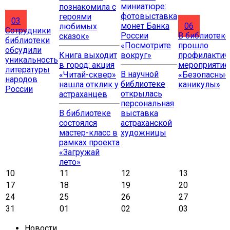
миниатюре:
познакомила с
фотовыставка
героями
03
монет Банка
06
любимых
Сотрудники
России
В библиотеке
сказок»
библиотеки
«Посмотрите
прошло
обсудили
Книга выходит
вокруг»
профилактич
уникальность
в город: акция
мероприятие
литературы
В научной
«Читай-сквер»
«Безопасные
народов
библиотеке
нашла отклик у
каникулы»
России
открылась
астраханцев
персональная
В библиотеке
выставка
состоялся
астраханской
мастер-класс в
художницы
рамках проекта
«Загружай
лето»
10
11
12
13
17
18
19
20
24
25
26
27
31
01
02
03
Новости