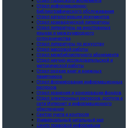
Отдел городского абонемента
Отдел информационно-
библиографического обслуживания
Отдел каталогизации документов
Отдел краеведческой литературы
Отдел литературы на иностранных
языках и международного
сотрудничества
Отдел литературы по искусству
Отдел массовой работы
Отдел межбиблиотечного абонемента
Отдел научно-исследовательской и
методической работы
Отдел редких книг и книжных
памятников
Отдел формирования информационных
ресурсов
Отдел хранения и консервации фондов
Отдел электронных ресурсов, доступа к
сети Интернет и информационного
обеспечения
Сектор учета и контроля
Универсальный читальный зал
Центр правовой информации