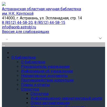
Астраханская областная научная библиотека
им. Н.К. Крупской
414000, г. Астрахань, ул. Эспланадная, стр. 14
8 (8512) 44-58-20
,
8 (8512) 44-58-15
info@aonb.astrobl.ru
Версия для слабовидящих
.
.
.
О библиотеке
О библиотеке
Руководитель учреждения
Информация об учреждении
Нормативные документы
Противодействие коррупции
Планы и отчеты
Структура
Структура
Информационно-маркетинговый центр
Отдел автоматизации