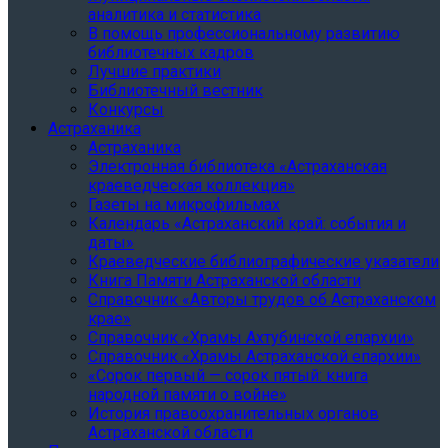
аналитика и статистика
В помощь профессиональному развитию
библиотечных кадров
Лучшие практики
Библиотечный вестник
Конкурсы
Астраханика
Астраханика
Электронная библиотека «Астраханская
краеведческая коллекция»
Газеты на микрофильмах
Календарь «Астраханский край: события и
даты»
Краеведческие библиографические указатели
Книга Памяти Астраханской области
Справочник «Авторы трудов об Астраханском
крае»
Справочник «Храмы Ахтубинской епархии»
Cправочник «Храмы Астраханской епархии»
«Сорок первый — сорок пятый: книга
народной памяти о войне»
История правоохранительных органов
Астраханской области