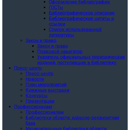
Оформление библиографии
ГОСТы
Библиографическое описание
Библиографические цитаты и
ссылки
Список использованной
литературы
Закон и право
Закон и право
Правовой навигатор
Указатель официальных периодических
изданий, поступивших в библиотеку
Пресс-центр
Пресс-центр
Новости
План мероприятий
Книжные выставки
Конкурсы
Презентации
Профессионалам
Профессионалам
Библиотеки области: адресно-реквизитная
база
Муниципальные библиотеки области: