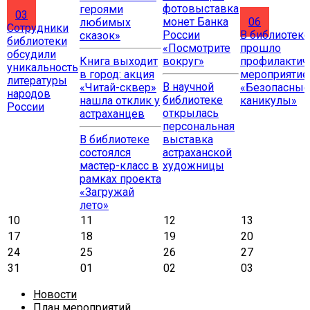
фотовыставка
героями
03
монет Банка
06
любимых
Сотрудники
России
В библиотеке
сказок»
библиотеки
«Посмотрите
прошло
обсудили
Книга выходит
вокруг»
профилактич
уникальность
в город: акция
мероприятие
литературы
В научной
«Читай-сквер»
«Безопасные
народов
библиотеке
нашла отклик у
каникулы»
России
открылась
астраханцев
персональная
В библиотеке
выставка
состоялся
астраханской
мастер-класс в
художницы
рамках проекта
«Загружай
лето»
10
11
12
13
17
18
19
20
24
25
26
27
31
01
02
03
Новости
План мероприятий