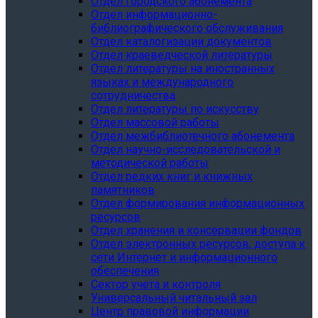
Отдел городского абонемента
Отдел информационно-
библиографического обслуживания
Отдел каталогизации документов
Отдел краеведческой литературы
Отдел литературы на иностранных
языках и международного
сотрудничества
Отдел литературы по искусству
Отдел массовой работы
Отдел межбиблиотечного абонемента
Отдел научно-исследовательской и
методической работы
Отдел редких книг и книжных
памятников
Отдел формирования информационных
ресурсов
Отдел хранения и консервации фондов
Отдел электронных ресурсов, доступа к
сети Интернет и информационного
обеспечения
Сектор учета и контроля
Универсальный читальный зал
Центр правовой информации