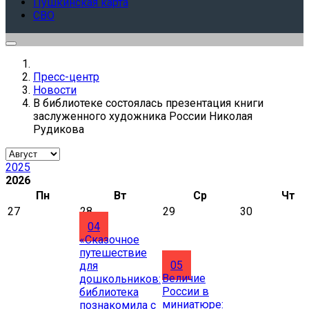
Пушкинская карта
СВО
Пресс-центр
Новости
В библиотеке состоялась презентация книги
заслуженного художника России Николая
Рудикова
2025
2026
Пн
Вт
Ср
Чт
27
28
29
30
04
«Сказочное
путешествие
05
для
Величие
дошкольников:
России в
библиотека
миниатюре:
познакомила с