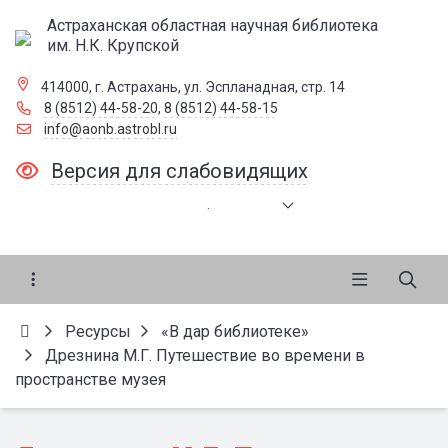
Астраханская областная научная библиотека
им. Н.К. Крупской
414000, г. Астрахань, ул. Эспланадная, стр. 14
8 (8512) 44-58-20
,
8 (8512) 44-58-15
info@aonb.astrobl.ru
Версия для слабовидящих
.
.
.
Ресурсы
«В дар библиотеке»
Дрезнина М.Г. Путешествие во времени в
пространстве музея