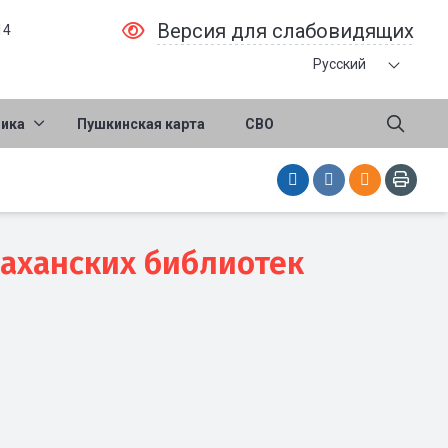
Версия для слабовидящих
14
Русский
ника
Пушкинская карта
СВО
раханских библиотек