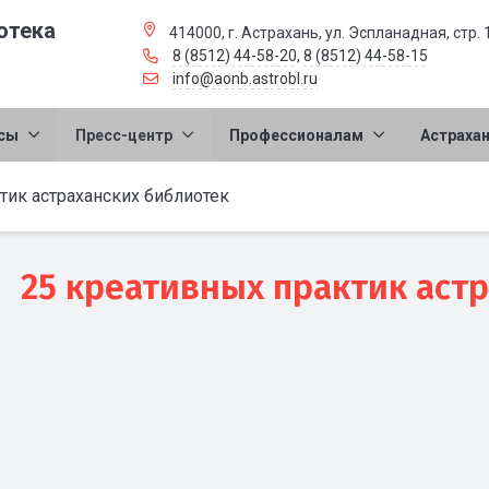
отека
414000, г. Астрахань, ул. Эспланадная, стр. 
8 (8512) 44-58-20
,
8 (8512) 44-58-15
info@aonb.astrobl.ru
сы
Пресс-центр
Профессионалам
Астраха
тик астраханских библиотек
25 креативных практик аст