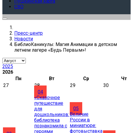
Пушкинская карта
СВО
Пресс-центр
Новости
БиблиоКаникулы: Магия Анимации в детском
летнем лагере «Будь Первым»!
2025
2026
Пн
Вт
Ср
Чт
27
28
29
30
04
«Сказочное
путешествие
05
для
Величие
дошкольников:
России в
библиотека
миниатюре:
познакомила с
фотовыставка
героями