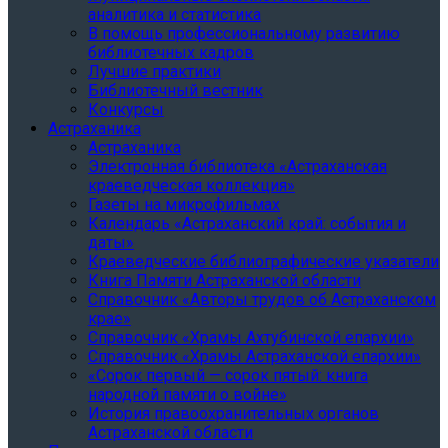
аналитика и статистика
В помощь профессиональному развитию
библиотечных кадров
Лучшие практики
Библиотечный вестник
Конкурсы
Астраханика
Астраханика
Электронная библиотека «Астраханская
краеведческая коллекция»
Газеты на микрофильмах
Календарь «Астраханский край: события и
даты»
Краеведческие библиографические указатели
Книга Памяти Астраханской области
Справочник «Авторы трудов об Астраханском
крае»
Справочник «Храмы Ахтубинской епархии»
Cправочник «Храмы Астраханской епархии»
«Сорок первый — сорок пятый: книга
народной памяти о войне»
История правоохранительных органов
Астраханской области