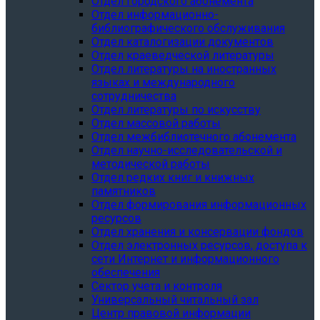
Отдел городского абонемента
Отдел информационно-
библиографического обслуживания
Отдел каталогизации документов
Отдел краеведческой литературы
Отдел литературы на иностранных
языках и международного
сотрудничества
Отдел литературы по искусству
Отдел массовой работы
Отдел межбиблиотечного абонемента
Отдел научно-исследовательской и
методической работы
Отдел редких книг и книжных
памятников
Отдел формирования информационных
ресурсов
Отдел хранения и консервации фондов
Отдел электронных ресурсов, доступа к
сети Интернет и информационного
обеспечения
Сектор учета и контроля
Универсальный читальный зал
Центр правовой информации