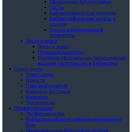
Оформление библиографии
ГОСТы
Библиографическое описание
Библиографические цитаты и
ссылки
Список использованной
литературы
Закон и право
Закон и право
Правовой навигатор
Указатель официальных периодических
изданий, поступивших в библиотеку
Пресс-центр
Пресс-центр
Новости
План мероприятий
Книжные выставки
Конкурсы
Презентации
Профессионалам
Профессионалам
Библиотеки области: адресно-реквизитная
база
Муниципальные библиотеки области: