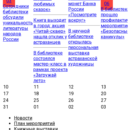
03
монет Банка
06
любимых
Сотрудники
России
В библиотеке
сказок»
библиотеки
«Посмотрите
прошло
обсудили
Книга выходит
вокруг»
профилактич
уникальность
в город: акция
мероприятие
литературы
В научной
«Читай-сквер»
«Безопасные
народов
библиотеке
нашла отклик у
каникулы»
России
открылась
астраханцев
персональная
В библиотеке
выставка
состоялся
астраханской
мастер-класс в
художницы
рамках проекта
«Загружай
лето»
10
11
12
13
17
18
19
20
24
25
26
27
31
01
02
03
Новости
План мероприятий
Книжные выставки