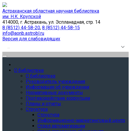
Астраханская областная научная библиотека
им. Н.К. Крупской
414000, г. Астрахань, ул. Эспланадная, стр. 14
8 (8512) 44-58-20
,
8 (8512) 44-58-15
info@aonb.astrobl.ru
Версия для слабовидящих
.
.
.
О библиотеке
О библиотеке
Руководитель учреждения
Информация об учреждении
Нормативные документы
Противодействие коррупции
Планы и отчеты
Структура
Структура
Информационно-маркетинговый центр
Отдел автоматизации