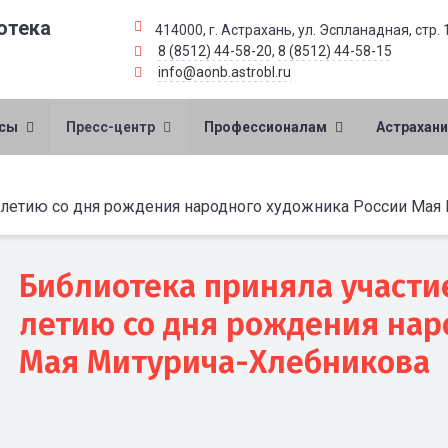
отека
414000, г. Астрахань, ул. Эспланадная, стр. 
8 (8512) 44-58-20
,
8 (8512) 44-58-15
info@aonb.astrobl.ru
рсы
Пресс-центр
Профессионалам
Астрахани
0-летию со дня рождения народного художника России Мая
Библиотека приняла участие
летию со дня рождения нар
Мая Митурича-Хлебникова