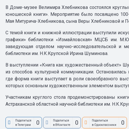
В Доме-музее Велимира Хлебникова состоялся круглы
юношеской книги». Мероприятие было посвящено 100
Мая Митурича-Хлебникова, сына Веры Хлебниковой и П
С темой книги и книжной иллюстрации выступили иск
графики» библиотеки «Измайловская» МЦСБ им. М.Ю.
заведующая отделом научно-исследовательской и ме
библиотеки им. Н.К.Крупской Ирина Шуминова.
В выступлении «Книга как художественный объект» Шум
из способов культурной коммуникации. Остановилась
где форма книги выступает в роли своеобразного выста
которых основным художественным элементом выступа
Участникам круглого стола продемонстрированы книги
Астраханской областной научной библиотеки им. Н.К.Кру
Поделиться
Поделиться
Поделиться
0
0
0
в Телеграм
в ВКонтакте
в Одноклассники