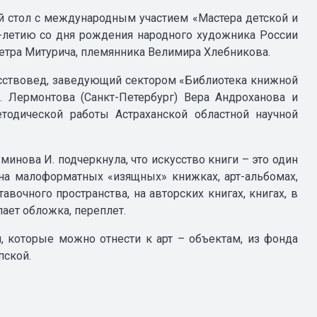
й стол с международным участием «Мастера детской и
-летию со дня рождения народного художника России
етра Митурича, племянника Велимира Хлебникова.
усствовед, заведующий сектором «Библиотека книжной
 Лермонтова (Санкт-Петербург) Вера Андроханова и
тодической работы Астраханской областной научной
инова И. подчеркнула, что искусство книги – это один
 на малоформатных «изящных» книжках, арт-альбомах,
вочного пространства, на авторских книгах, книгах, в
ет обложка, переплет.
, которые можно отнести к арт – объектам, из фонда
пской.