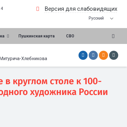
Версия для слабовидящих
14
Русский
ка
Пушкинская карта
СВО
 Митурича-Хлебникова
 в круглом столе к 100-
одного художника России