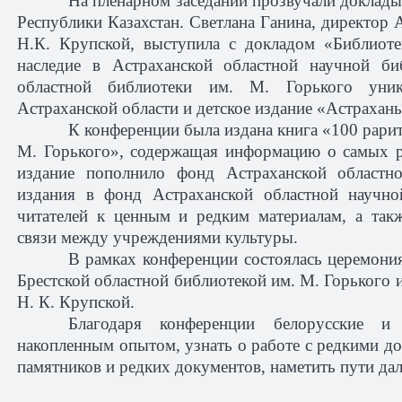
На пленарном заседании прозвучали доклады 
Республики Казахстан. Светлана Ганина, директор
Н.К. Крупской, выступила с докладом «Библиоте
наследие в Астраханской областной научной би
областной библиотеки им. М. Горького уник
Астраханской области и детское издание «Астрахан
К конференции была издана книга «100 рарит
М. Горького», содержащая информацию о самых р
издание пополнило фонд Астраханской областн
издания в фонд Астраханской областной научно
читателей к ценным и редким материалам, а так
связи между учреждениями культуры.
В рамках конференции состоялась церемони
Брестской областной библиотекой им. М. Горького 
Н. К. Крупской.
Благодаря конференции белорусские и 
накопленным опытом, узнать о работе с редкими д
памятников и редких документов, наметить пути да