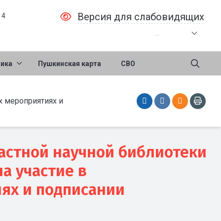
Версия для слабовидящих
14
.
.
.
ника
Пушкинская карта
СВО
х мероприятиях и
астной научной библиотеки
ла участие в
ях и подписании