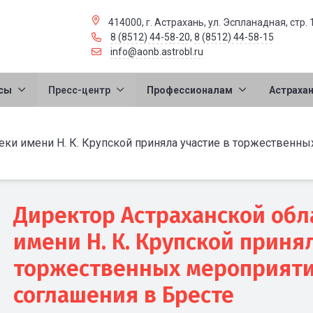
414000, г. Астрахань, ул. Эспланадная, стр. 
8 (8512) 44-58-20
,
8 (8512) 44-58-15
info@aonb.astrobl.ru
сы
Пресс-центр
Профессионалам
Астраха
ки имени Н. К. Крупской приняла участие в торжественны
Директор Астраханской обл
имени Н. К. Крупской приня
торжественных мероприяти
соглашения в Бресте