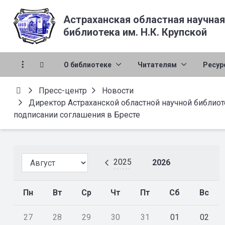
Астраханская областная научная
библиотека им. Н.К. Крупской
О библиотеке
Читателям
Ресур
Пресс-центр
Новости
Директор Астраханской областной научной библиоте
подписании соглашения в Бресте
2025
2026
Пн
Вт
Ср
Чт
Пт
Сб
Вс
27
28
29
30
31
01
02