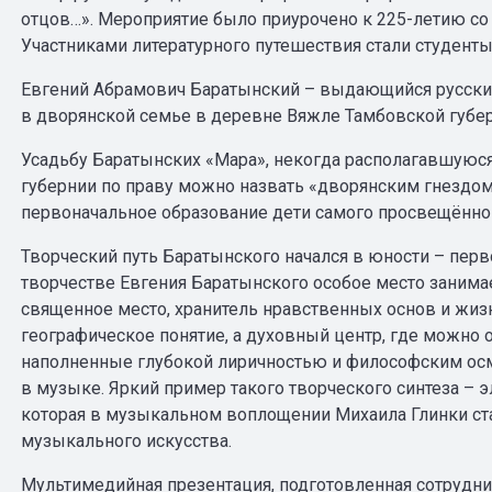
отцов…». Мероприятие было приурочено к 225-летию со 
Участниками литературного путешествия стали студент
Евгений Абрамович Баратынский – выдающийся русский
в дворянской семье в деревне Вяжле Тамбовской губер
Усадьбу Баратынских «Мара», некогда располагавшуюся
губернии по праву можно назвать «дворянским гнездом
первоначальное образование дети самого просвещённог
Творческий путь Баратынского начался в юности – перв
творчестве Евгения Баратынского особое место занимае
священное место, хранитель нравственных основ и жизн
географическое понятие, а духовный центр, где можно об
наполненные глубокой лиричностью и философским осмы
в музыке. Яркий пример такого творческого синтеза – 
которая в музыкальном воплощении Михаила Глинки ст
музыкального искусства.
Мультимедийная презентация, подготовленная сотрудни