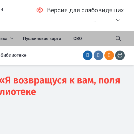
Версия для слабовидящих
14
.
.
.
ника
Пушкинская карта
СВО
 библиотеке
«Я возвращуся к вам, поля
блиотеке