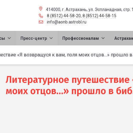
414000, г. Астрахань, ул. Эспланадная, стр. 
8 (8512) 44-58-20
,
8 (8512) 44-58-15
info@aonb.astrobl.ru
сы
Пресс-центр
Профессионалам
Астраха
ествие «Я возвращуся к вам, поля моих отцов…» прошло в
Литературное путешествие 
моих отцов…» прошло в би