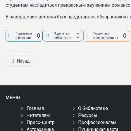
студентам насладиться прекрасным звучанием романс
В завершение встречи был представлен обзор книжно-
Поделиться
Поделиться
Поделиться
0
0
0
в Телеграм
в ВКонтакте
в Одноклассники
Назад
МЕНЮ
Главная
О библиотеке
Читателям
Ресурсы
Пресс-центр
Профессионалам
Астраханика
Пушкинская карта