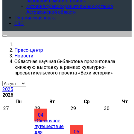
народной памяти о войне»
История правоохранительных органов
Астраханской области
Пушкинская карта
СВО
Пресс-центр
Новости
Областная научная библиотека презентовала
книжную выставку в рамках культурно-
просветительского проекта «Вехи истории»
2025
2026
Пн
Вт
Ср
Чт
27
28
29
30
04
«Сказочное
путешествие
05
для