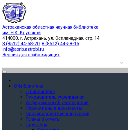
Астраханская областная научная библиотека
им. Н.К. Крупской
414000, г. Астрахань, ул. Эспланадная, стр. 14
8 (8512) 44-58-20
,
8 (8512) 44-58-15
info@aonb.astrobl.ru
Версия для слабовидящих
.
.
.
О библиотеке
О библиотеке
Руководитель учреждения
Информация об учреждении
Нормативные документы
Противодействие коррупции
Планы и отчеты
Структура