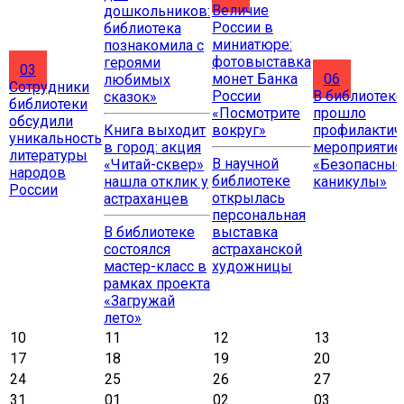
Величие
дошкольников:
России в
библиотека
миниатюре:
познакомила с
фотовыставка
героями
03
монет Банка
06
любимых
Сотрудники
России
В библиотеке
сказок»
библиотеки
«Посмотрите
прошло
обсудили
Книга выходит
вокруг»
профилактич
уникальность
в город: акция
мероприятие
литературы
В научной
«Читай-сквер»
«Безопасные
народов
библиотеке
нашла отклик у
каникулы»
России
открылась
астраханцев
персональная
В библиотеке
выставка
состоялся
астраханской
мастер-класс в
художницы
рамках проекта
«Загружай
лето»
10
11
12
13
17
18
19
20
24
25
26
27
31
01
02
03