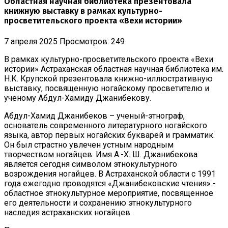
Областная научная библиотека презентовала
книжную выставку в рамках культурно-
просветительского проекта «Вехи истории»
7 апреля 2025
Просмотров: 249
В рамках культурно-просветительского проекта «Вехи
истории» Астраханская областная научная библиотека им.
Н.К. Крупской презентовала книжно-иллюстративную
выставку, посвященную ногайскому просветителю и
ученому Абдул-Хамиду Джанибекову.
Абдул-Хамид Джанибеков – ученый-этнограф,
основатель современного литературного ногайского
языка, автор первых ногайских букварей и грамматик.
Он был страстно увлечен устным народным
творчеством ногайцев. Имя А.-Х. Ш. Джанибекова
является сегодня символом этнокультурного
возрождения ногайцев. В Астраханской области с 1991
года ежегодно проводятся «Джанибековские чтения» -
областное этнокультурное мероприятие, посвященное
его деятельности и сохранению этнокультурного
наследия астраханских ногайцев.