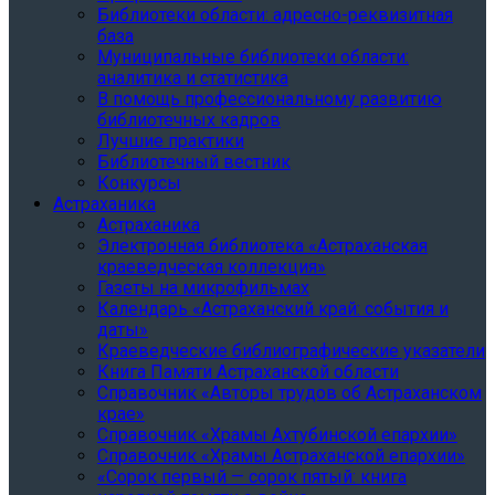
Библиотеки области: адресно-реквизитная
база
Муниципальные библиотеки области:
аналитика и статистика
В помощь профессиональному развитию
библиотечных кадров
Лучшие практики
Библиотечный вестник
Конкурсы
Астраханика
Астраханика
Электронная библиотека «Астраханская
краеведческая коллекция»
Газеты на микрофильмах
Календарь «Астраханский край: события и
даты»
Краеведческие библиографические указатели
Книга Памяти Астраханской области
Справочник «Авторы трудов об Астраханском
крае»
Справочник «Храмы Ахтубинской епархии»
Cправочник «Храмы Астраханской епархии»
«Сорок первый — сорок пятый: книга