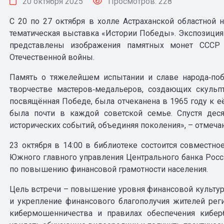
20 октября 2025
Просмотров: 228
С 20 по 27 октября в холле Астраханской областной н
тематическая выставка «Истории Победы». Экспозиция
представлены изображения памятных монет СССР
Отечественной войны.
Память о тяжелейшем испытании и славе народа‑поб
творчестве мастеров‑медальеров, создающих скуль
посвящённая Победе, была отчеканена в 1965 году к 
была почти в каждой советской семье. Спустя дес
исторических событий, объединяя поколения», – отмеча
23 октября в 14:00 в библиотеке состоится совместн
Южного главного управления Центрального банка Рос
по повышению финансовой грамотности населения.
Цель встречи – повышение уровня финансовой культу
и укрепление финансового благополучия жителей рег
кибермошенничества и правилах обеспечения киберб