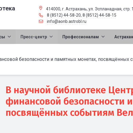
отека
414000, г. Астрахань, ул. Эспланадная, стр. 
8 (8512) 44-58-20
,
8 (8512) 44-58-15
info@aonb.astrobl.ru
сы
Пресс-центр
Профессионалам
Астраха
нансовой безопасности и памятных монетах, посвящённых 
В научной библиотеке Цент
финансовой безопасности и
посвящённых событиям Вел