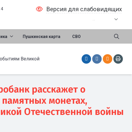
Версия для слабовидящих
14
.
.
.
ника
Пушкинская карта
СВО
событиям Великой
робанк расскажет о
 памятных монетах,
икой Отечественной войны