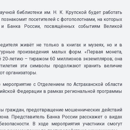
аучной библиотеки им. Н. К. Крупской будет работать
 познакомит посетителей с фотополотнами, на которых
 и Банка России, посвящённых событиям Великой
едителя живёт не только в книгах и музеях, но и в
птурные произведения малых форм. «Первая монета,
её 20‑летию – тиражом 60 миллионов экземпляров; она
ятилетия эти символы продолжают хранить величие
ют организаторы.
ое мероприятие с Отделением по Астраханской области
сийской Федерации в рамках региональной программы
ры граждан, предотвращение мошеннических действий
иона. Представитель Банка России расскажет о видах
езопасности. В ходе мероприятия участники смогут